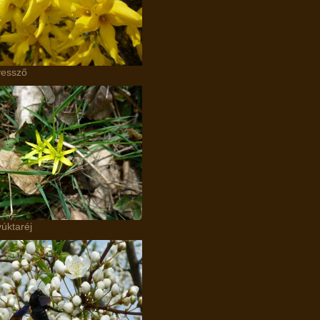
essző
yúktaréj