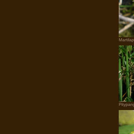
Martila
Pitypan