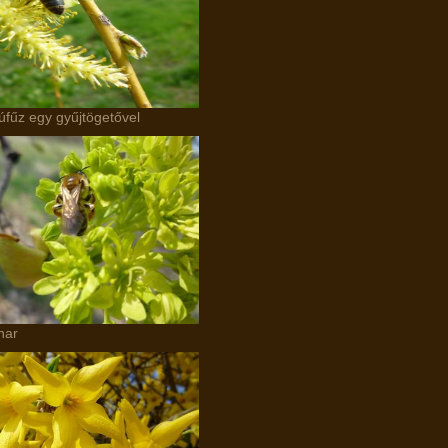
fűz egy gyűjtögetővel
har