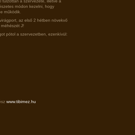
túlzottan a szervezete, illetve a
észetes módon kezelni, hogy
de működik.
virágport, az első 2 hétben növekvő
 méhészét J!
ot pótol a szervezetben, ezenkívül:
ész
www.tibimez.hu