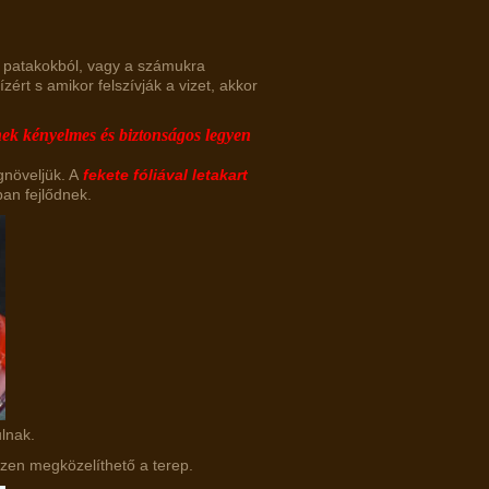
, patakokból, vagy a számukra
ízért s amikor felszívják a vizet, akkor
knek kényelmes és biztonságos legyen
gnöveljük. A
fekete fóliával letakart
an fejlődnek.
ulnak.
ezen megközelíthető a terep.