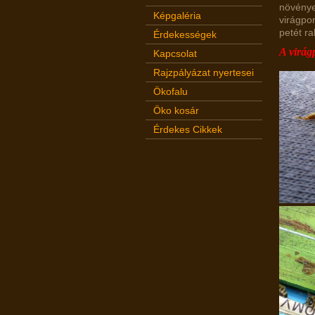
növénye
Képgaléria
virágpo
petét ra
Érdekességek
A virág
Kapcsolat
Rajzpályázat nyertesei
Ökofalu
Öko kosár
Érdekes Cikkek