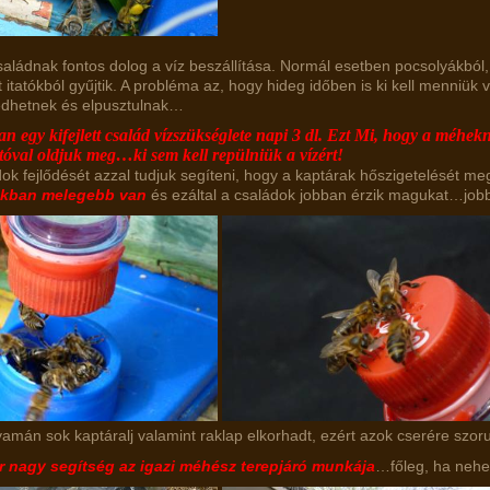
aládnak fontos dolog a víz beszállítása. Normál esetben pocsolyákból
ott itatókból gyűjtik. A probléma az, hogy hideg időben is ki kell menniük v
dhetnek és elpusztulnak…
an egy kifejlett család vízszükséglete napi 3 dl. Ezt Mi, hogy a méhe
atóval oldjuk meg…ki sem kell repülniük a vízért!
ok fejlődését azzal tudjuk segíteni, hogy a kaptárak hőszigetelését me
akban melegebb van
és ezáltal a családok jobban érzik magukat…jobb
lyamán sok kaptáralj valamint raklap elkorhadt, ezért azok cserére szor
r nagy segítség az igazi méhész terepjáró munkája
…
főleg, ha neh