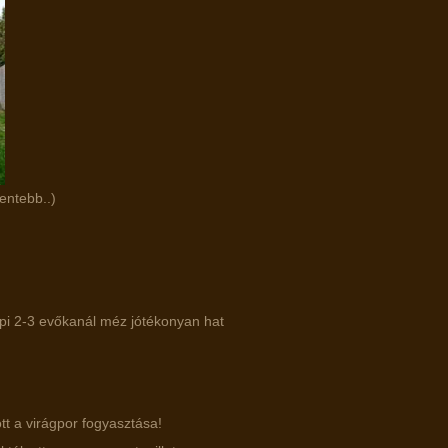
lentebb..)
api 2-3 evőkanál méz jótékonyan hat
tt a virágpor fogyasztása!