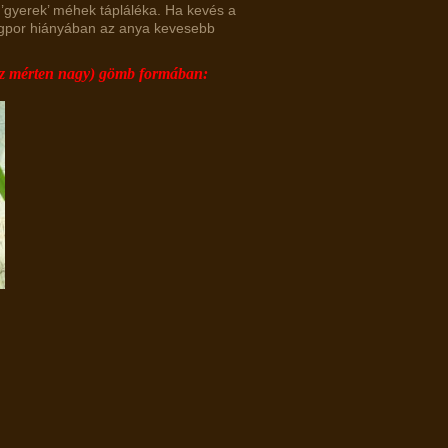
 ’gyerek’ méhek tápláléka. Ha kevés a
rágpor hiányában az anya kevesebb
khöz mérten nagy) gömb formában: