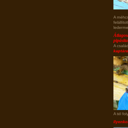
A méhcs
felállít
lederme
Átlagos
pipásit
A család
kaptár
A tél fo
Ilyenko