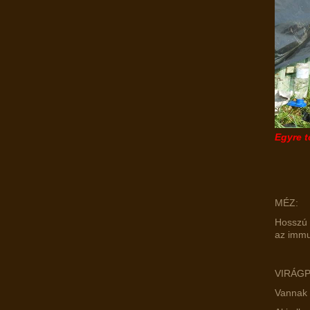
Egyre t
MÉZ:
Hosszú 
az immu
VIRÁG
Vannak o