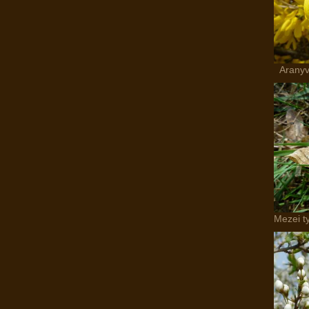
Aranyv
Mezei t