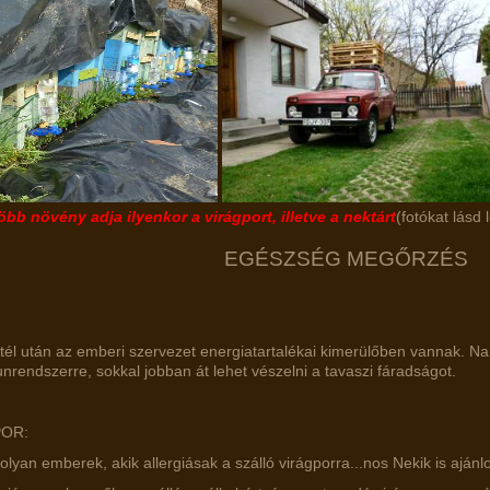
öbb növény adja ilyenkor a virágport, illetve a nektárt
(fotókat lásd 
EGÉSZSÉG MEGŐRZÉS
tél után az emberi szervezet energiatartalékai kimerülőben vannak. N
nrendszerre, sokkal jobban át lehet vészelni a tavaszi fáradságot.
POR:
lyan emberek, akik allergiásak a szálló virágporra...nos Nekik is ajánlo