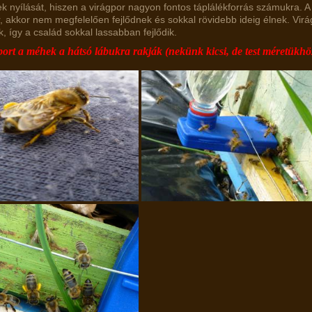
k nyílását, hiszen a virágpor nagyon fontos táplálékforrás számukra. A
r, akkor nem megfelelően fejlődnek és sokkal rövidebb ideig élnek. Vi
k, így a család sokkal lassabban fejlődik.
port a méhek a hátsó lábukra rakják (nekünk kicsi, de test méretü