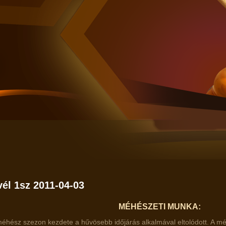
vél 1sz 2011-04-03
MÉHÉSZETI MUNKA:
méhész szezon kezdete a hűvösebb időjárás alkalmával eltolódott. A m