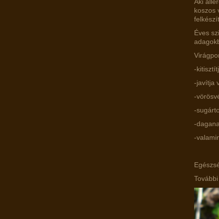
Aki alle
koszos 
felkész
Éves sz
adagokb
Virágpo
-kitiszt
-javítja
-vörösv
-sugárto
-dagana
-valamin
Egészsé
További