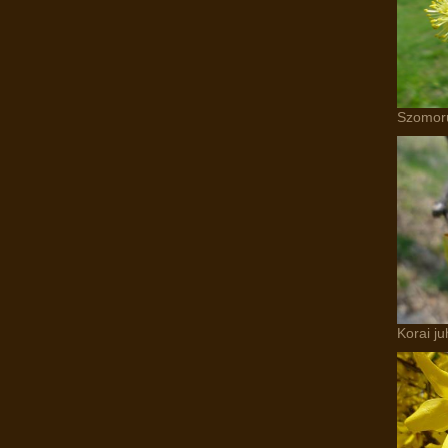
Szomorú
Korai ju