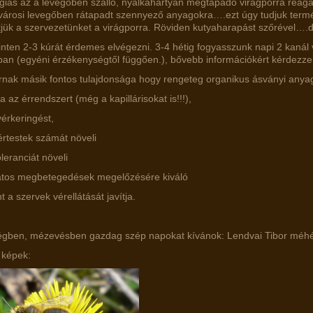
rgiás az a levegőben szálló, nyálkahártyán megtapadó virágporra reagál 
városi levegőben rátapadt szennyező anyagokra….ezt úgy tudjuk term
ítjük a szervezetünket a virágporra. Röviden kutyaharapást szőrével….
inten 2-3 kúrát érdemes elvégezni. 3-4 hétig fogyasszunk napi 2 kanál 
an (egyéni érzékenységtől függően.), bővebb információkért kérdezze
rnak másik fontos tulajdonsága hogy rengeteg organikus ásványi anyag
ítja az érrendszert (még a kapillárisokat is!!!),
 vérkeringést,
értestek számát növeli
leranciát növeli
tos megbetegedések megelőzésére kiváló
t a szervek vérellátását javítja.
gben, mézevésben gazdag szép napokat kívánok: Lendvai Tibor méh
 képek: