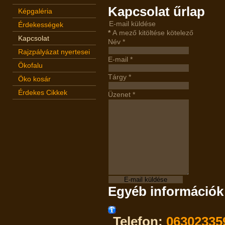
Kapcsolat űrlap
Képgaléria
E-mail küldése
Érdekességek
*
A mező kitöltése kötelező
Kapcsolat
Név
*
Rajzpályázat nyertesei
E-mail
*
Ökofalu
Tárgy
*
Öko kosár
Érdekes Cikkek
Üzenet
*
E-mail küldése
Egyéb információk
Telefon:
06302335