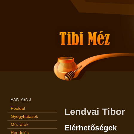
MAIN MENU
Főoldal
Lendvai Tibor
Gyógyhatások
Méz árak
Elérhetőségek
Rendelés