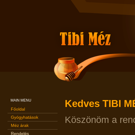
Kedves TIBI M
MAIN MENU
Főoldal
Köszönöm a rend
Gyógyhatások
Méz árak
Rendelés