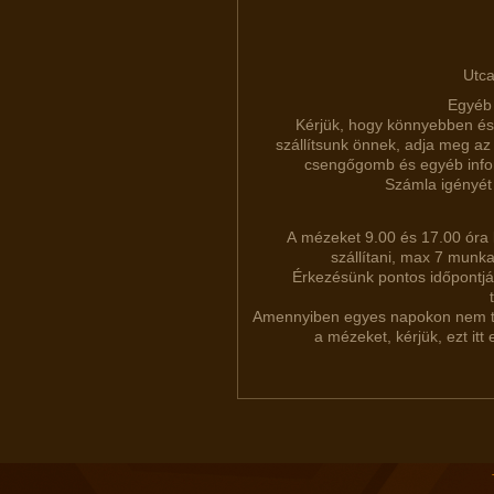
Utc
Egyéb 
Kérjük, hogy könnyebben é
szállítsunk önnek, adja meg az 
csengőgomb és egyéb infor
Számla igényét i
A mézeket 9.00 és 17.00 óra 
szállítani, max 7 munk
Érkezésünk pontos időpontjár
Amennyiben egyes napokon nem t
a mézeket, kérjük, ezt itt 