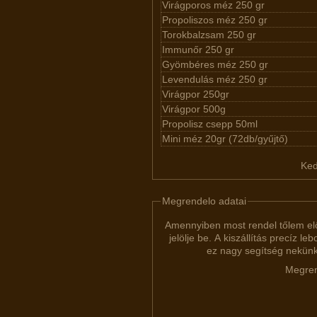
Virágporos méz 250 gr
Propoliszos méz 250 gr
Torokbalzsam 250 gr
Immunőr 250 gr
Gyömbéres méz 250 gr
Levendulás méz 250 gr
Virágpor 250gr
Virágpor 500g
Propolisz csepp 50ml
Mini méz 20gr (72db/gyűjtő)
Ked
Megrendelo adatai
Amennyiben most rendel tőlem el
jelölje be. A kiszállítás precíz lebonyolításánál
ez nagy segítség nekünk
Megren