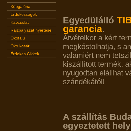
Képgaléria
Érdekességek
TI
Egyedülálló
Kapcsolat
garancia
.
Rajzpályázat nyertesei
Átvételkor a kért te
Ökofalu
megkóstolhatja, s 
Öko kosár
valamiért nem tetszi
Érdekes Cikkek
kiszállított termék, 
nyugodtan elállhat v
szándékától!
A szállítás Bud
egyeztetett hel