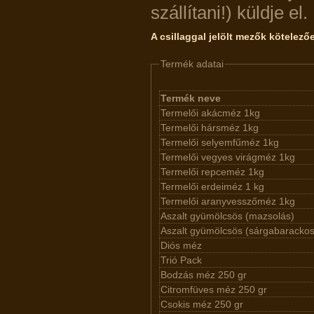
szállítani!) küldje el.
A csillaggal jelölt mezők kötelező
Termék adatai
Termék neve
Termelői akácméz 1kg
Termelői hársméz 1kg
Termelői selyemfűméz 1kg
Termelői vegyes virágméz 1kg
Termelői repceméz 1kg
Termelői erdeiméz 1 kg
Termelői aranyvesszőméz 1kg
Aszalt gyümölcsös (mazsolás)
Aszalt gyümölcsös (sárgabarackos
Diós méz
Trió Pack
Bodzás méz 250 gr
Citromfüves méz 250 gr
Csokis méz 250 gr