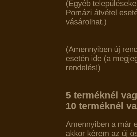
(Egyéb településeken
Pomázi átvétel eset
vásárolhat.)
(Amennyiben új rende
esetén ide (a megjegy
rendelés!)
5 terméknél vag
10 terméknél va
Amennyiben a már el
akkor kérem az új ös