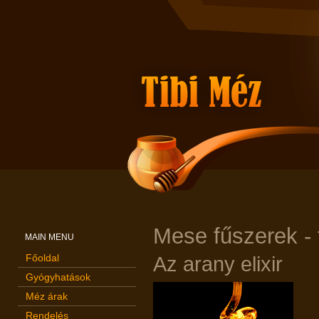
Mese fűszerek -
MAIN MENU
Főoldal
Az arany elixir
Gyógyhatások
Méz árak
Rendelés