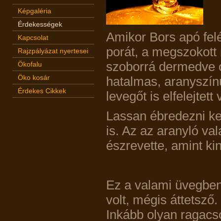
Képgaléria
Érdekességek
Amikor Bors apó fel
Kapcsolat
porát, a megszokott 
Rajzpályázat nyertesei
szoborrá dermedve cs
Ökofalu
Öko kosár
hatalmas, aranyszín
Érdekes Cikkek
levegőt is elfelejtett
Lassan ébredezni ke
is. Az az aranyló va
észrevette, amint kin
Ez a valami üvegben
volt, mégis áttetsző
Inkább olyan ragacsos