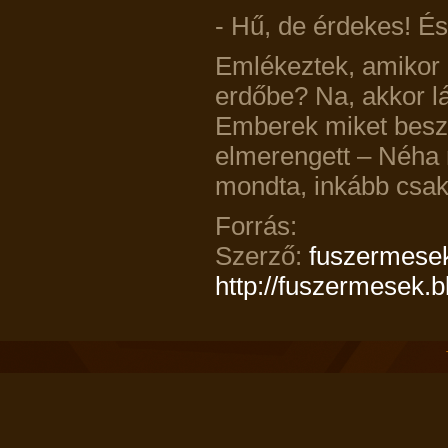
- Hű, de érdekes! É
Emlékeztek, amikor e
erdőbe? Na, akkor l
Emberek miket beszé
elmerengett – Néha 
mondta, inkább csa
Forrás:
Szerző:
fuszermese
http://fuszermesek.