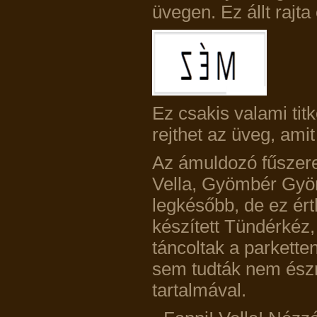
üvegen. Ez állt rajta
Ez csakis valami titk
rejthet az üveg, ami
Az ámuldozó fűszere
Vella, Gyömbér Gyön
legkésőbb, de ez érth
készített Tündérkéz,
táncoltak a parkette
sem tudták nem észre
tartalmával.