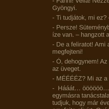
- Fanni! Vella! Nézz
Gyöngyi.
- Ti tudjátok, mi ez?
- Persze! Süteményb
íze van. – hangzott 
- De a feliratot! Ami
megfejteni!
- Ó, dehogynem! Az
az üveget.
- MÉÉÉÉZ? Mi az a
- Hááát… öööööö…..
egymásra tanácstala
tudjuk, hogy már év