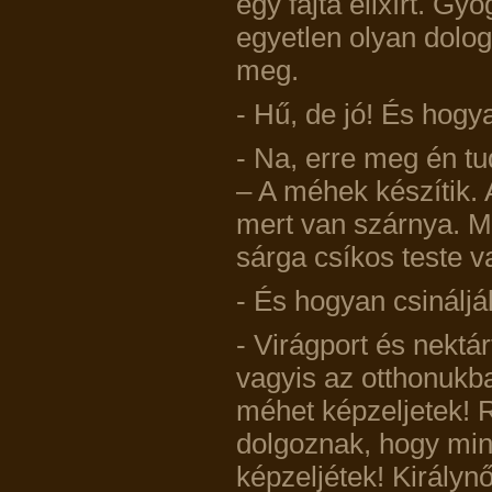
egy fajta elixírt. Gy
egyetlen olyan dolo
meg.
- Hű, de jó! És hog
- Na, erre meg én tu
– A méhek készítik. 
mert van szárnya. M
sárga csíkos teste 
- És hogyan csinálj
- Virágport és nektá
vagyis az otthonukba
méhet képzeljetek!
dolgoznak, hogy miné
képzeljétek! Királynő