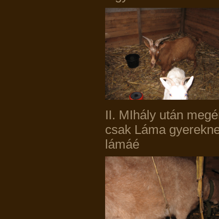
II. MIhály után meg
csak Láma gyereknek
lámáé