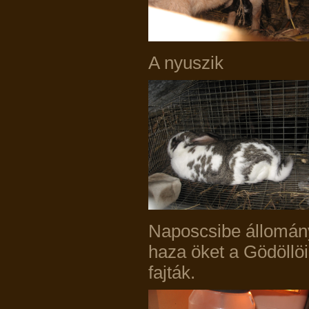
A nyuszik
Naposcsibe állomány
haza öket a Gödöll
fajták.