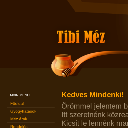
Kedves Mindenki!
MAIN MENU
Főoldal
Örömmel jelentem be
Gyógyhatások
Itt szeretnénk közr
Méz árak
Kicsit le lennénk m
Rendelés