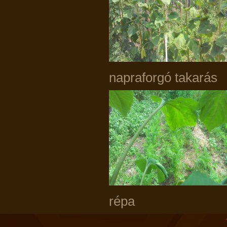
napraforgó
répa 