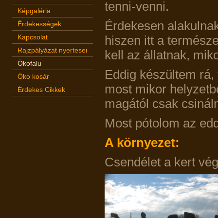
tenni-venni.
Képgaléria
Érdekesen alakulnak
Érdekességek
Kapcsolat
hiszen itt a termész
Rajzpályázat nyertesei
kell az állatnak, mik
Ökofalu
Eddig készültem rá,
Öko kosár
most mikor helyzetb
Érdekes Cikkek
magától csak csinálni
Most pótolom az edd
A környezet:
Csendélet a kert vé