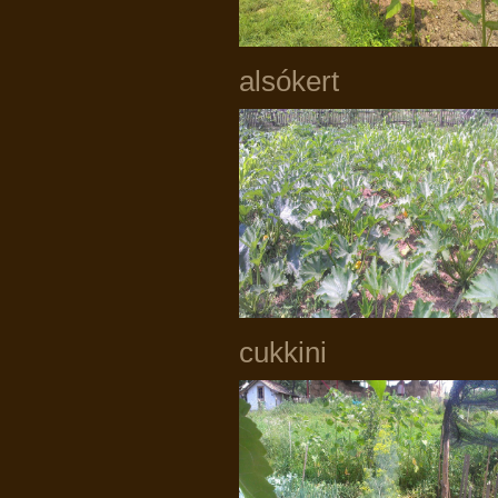
alsók
cukki