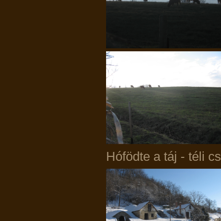
Hófödte a táj - téli c