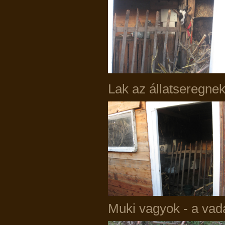
Lak az állatseregne
Muki vagyok - a vad