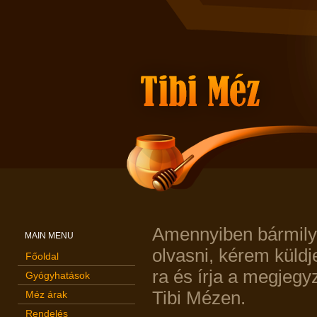
Amennyiben bármily
MAIN MENU
olvasni, kérem küldj
Főoldal
ra és írja a megjegy
Gyógyhatások
Tibi Mézen.
Méz árak
Rendelés