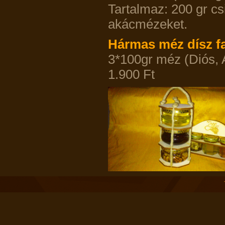
Tartalmaz: 200 gr cs
akácmézeket.
Hármas méz dísz f
3*100gr mé
1.900 Ft