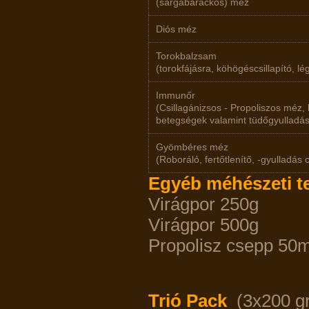
(sárgabarackos) méz
Diós méz
Torokbalzsam
(torokfájásra, köhögéscsillapító, lé
Immunőr
(Csillagánizsos - Propoliszos méz,
betegségek valamint tüdőgyulladá
Gyömbéres méz
(Roboráló, fertőtlenítő, -gyulladás
Egyéb méhészeti t
Virágpor 2
Virágpor 5
Propolisz cse
Trió Pack
(3x200 gr