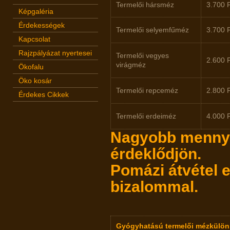
Termelői hársméz
3.700 
Képgaléria
Érdekességek
Termelői selyemfűméz
3.700 
Kapcsolat
Rajzpályázat nyertesei
Termelői vegyes
2.600 
virágméz
Ökofalu
Öko kosár
Termelői repceméz
2.800 
Érdekes Cikkek
Termelői erdeiméz
4.000 
Nagyobb mennyi
érdeklődjön.
Pomázi átvétel 
bizalommal.
Gyógyhatású termelői mézkülö