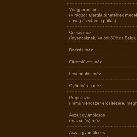
Virágporos méz
(Virágpor allergia tüneteinek mege
anyag és vitamin pótlás)
Csokis méz
(Ínyenceknek, Valódi 80%os Belga 
Bodzás méz
Citromfűves méz
Levendulás méz
Gyömbéres méz
Propoliszos
(immunrendszer erősítésére, meghű
Aszalt gyümölcsös
(mazsolás) méz
Aszalt gyümölcsös