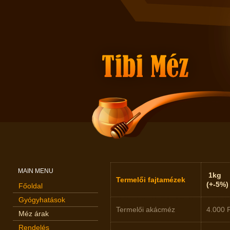
MAIN MENU
1kg
Termelői fajtamézek
(+-5%)
Főoldal
Gyógyhatások
Termelői akácméz
4.000 
Méz árak
Rendelés