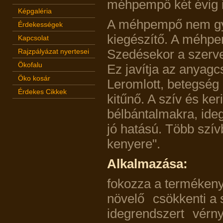
méhpempő két évig i
Képgaléria
A méhpempő nem gyó
Érdekességek
kiegészítő. A méhpem
Kapcsolat
Rajzpályázat nyertesei
Szedésekor a szerve
Ökofalu
Ez javítja az anyagcs
Öko kosár
Leromlott, betegség a
Érdekes Cikkek
kitűnő. A szív és ke
bélbántalmakra, ide
jó hatású. Több szív
kenyere".
Alkalmazása:
fokozza a termékenys
növelő
csökkenti a s
idegrendszert
vérny