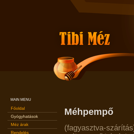
MAIN MENU
Főoldal
Méhpempő
Gyógyhatások
Méz árak
(fagyasztva-szárítá
Rendelés